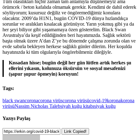
Tüm olasılıkları hiçbir zaman tam anlamıyla düşünemeyiz ama
örümcek / beton kafalıda olmamak gerekir. Kendimi de dahil ederek
söylüyorum; kusursuz değiliz ve öngöremediğimiz konulara
olacaktır. 2009’da H1N1, bugün COVID-19 dünya hızlandıkça
sorunlar ve aralıkları kısalacak görünüyor. Yarın yokmuş gibi ya da
her şeyi biliyor gibi yaşamamaya özen gösterelim. Black Swan
Avustralya’da keşif edildiğinden beri hayatımızda. Sağlık sektörü
başta olmak üzere A’dan Z’ye bu dönemde çalışma zorunda olan ve
evde sabırla bekleyen herkese sağlıklı günler dilerim. Her koşulda
hayatınızda ki tüm olgularıyla öngörebilmeniz dileğiyle.
Kıssadan hisse; bugün değil her gün lütfen artık herkes şu
ellerini yıkasın, kolunuza öksürsün ve sosyal mesafenizi
(şapur şupur öpmeyin) koruyun!
Tags:
black swan
corona
corona virüs
corona virüsü
covid-19
korona
korona
virüsü
Nassim Nicholas Taleb
siyah kuğu kitabı
siyak kuğu
Yazıyı Paylaş
Link Copied!