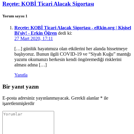
Reçete: KOBİ Ticari Alacak Sigortası
Yorum sayısı 1
Reçete: KOBİ Ticari Alacak Sigortası - eRkin.org | Kişisel
Bi'şiy! - Erkin Öğren
dedi ki:
27 Mart 2020, 17:11
[…] günlük hayatımıza olan etkilerini her alanda hissetmeye
başlıyoruz. Bunun ilgili COVID-19 ve “Siyah Kuğu” mantığı
yazımı okumanızı herkesin kendi öngöremediği risklerini
alması adına […]
Yanıtla
Bir yanıt yazın
E-posta adresiniz yayınlanmayacak.
Gerekli alanlar
*
ile
işaretlenmişlerdir