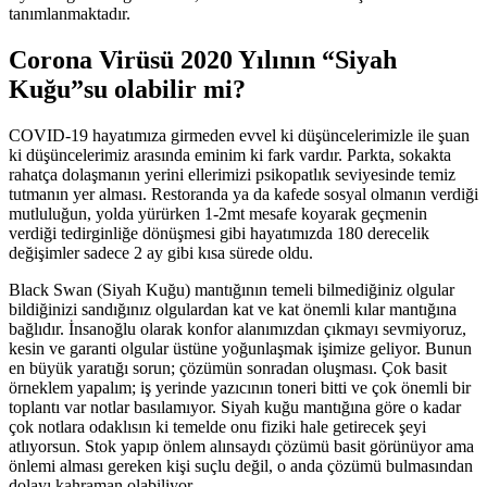
tanımlanmaktadır.
Corona Virüsü 2020 Yılının “Siyah
Kuğu”su olabilir mi?
COVID-19 hayatımıza girmeden evvel ki düşüncelerimizle ile şuan
ki düşüncelerimiz arasında eminim ki fark vardır. Parkta, sokakta
rahatça dolaşmanın yerini ellerimizi psikopatlık seviyesinde temiz
tutmanın yer alması. Restoranda ya da kafede sosyal olmanın verdiği
mutluluğun, yolda yürürken 1-2mt mesafe koyarak geçmenin
verdiği tedirginliğe dönüşmesi gibi hayatımızda 180 derecelik
değişimler sadece 2 ay gibi kısa sürede oldu.
Black Swan (Siyah Kuğu) mantığının temeli bilmediğiniz olgular
bildiğinizi sandığınız olgulardan kat ve kat önemli kılar mantığına
bağlıdır. İnsanoğlu olarak konfor alanımızdan çıkmayı sevmiyoruz,
kesin ve garanti olgular üstüne yoğunlaşmak işimize geliyor. Bunun
en büyük yaratığı sorun; çözümün sonradan oluşması. Çok basit
örneklem yapalım; iş yerinde yazıcının toneri bitti ve çok önemli bir
toplantı var notlar basılamıyor. Siyah kuğu mantığına göre o kadar
çok notlara odaklısın ki temelde onu fiziki hale getirecek şeyi
atlıyorsun. Stok yapıp önlem alınsaydı çözümü basit görünüyor ama
önlemi alması gereken kişi suçlu değil, o anda çözümü bulmasından
dolayı kahraman olabiliyor.