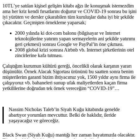
10TL’ye satılan kişisel gelişim kitabı ağzı ile konuşmak istemezdim
ama her kriz kendi fırsatlarını doğurur ve COVID-19 sonrası bu işini
iyi yürüten ve dersler çıkarabilen tüm kuruluşlar daha iyi bir şekilde
çıkacaktır. Geçmişten örnekleme yaparsak;
2000 yılında ki dot-com balonu (bilgisayar ve Internet
teknolojilerine yatırım yapan sermayelerin ani şekilde yatırımı
geri çekmesi) sonrası Google ve PayPal’in öne çıkması.
2008 global krizi sonrası Airbnb vb. Internet şirketlerinin otel
zincirlerine kafa tutması.
Çalıştığım kurumun kültürü gereği, öncelikli olarak karşının yararı
düşünülür. Örnek Alacak Sigortası ürününü bu saatten sonra benim
müşterilerim garanti bizim ihtiyacımız yok, 1500 yıldır aynı firma ile
çalışıyoruz vb. bahaneleri sunup ufak maliyetlerden kaçan firma
yetkililerine doğrudan tek örnek vereceğim “COVID-19”…
Nassim Nicholas Taleb’in Siyah Kuğu kitabında genelde
abartıyor yorumları mevcuttur. Belki de haklıdır, ileride
yaşayacağız ve göreceğiz.
Black Swan (Siyah Kuğu) mantığı her zaman hayatımızda olacaktır.