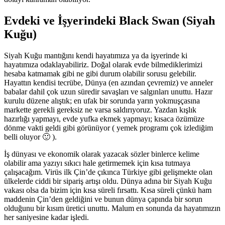
Evdeki ve İşyerindeki Black Swan (Siyah
Kuğu)
Siyah Kuğu mantığını kendi hayatımıza ya da işyerinde ki
hayatımıza odaklayabiliriz. Doğal olarak evde bilmediklerimizi
hesaba katmamak gibi ne gibi durum olabilir sorusu gelebilir.
Hayattın kendisi tecrübe, Dünya (en azından çevremiz) ve anneler
babalar dahil çok uzun süredir savaşları ve salgınları unuttu. Hazır
kurulu düzene alıştık; en ufak bir sorunda yarın yokmuşçasına
markette gerekli gereksiz ne varsa saldırıyoruz. Yazdan kışlık
hazırlığı yapmayı, evde yufka ekmek yapmayı; kısaca özümüze
dönme vakti geldi gibi görünüyor ( yemek programı çok izlediğim
belli oluyor 🙂 ).
İş dünyası ve ekonomik olarak yazacak sözler binlerce kelime
olabilir ama yazıyı sıkıcı hale getirmemek için kısa tutmaya
çalışacağım. Virüs ilk Çin’de çıkınca Türkiye gibi gelişmekte olan
ülkelerde ciddi bir sipariş artışı oldu. Dünya adına bir Siyah Kuğu
vakası olsa da bizim için kısa süreli fırsattı. Kısa süreli çünkü ham
maddenin Çin’den geldiğini ve bunun dünya çapında bir sorun
olduğunu bir kısım üretici unuttu. Malum en sonunda da hayatımızın
her saniyesine kadar işledi.