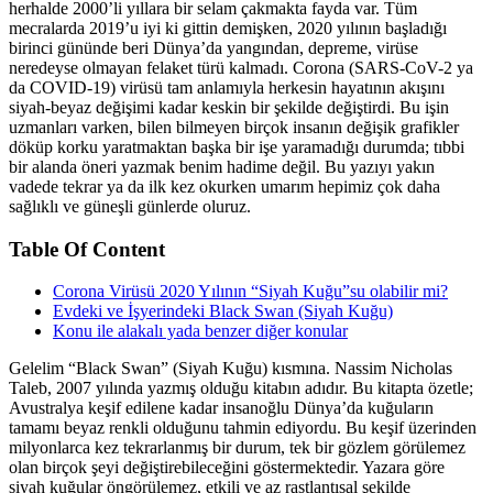
herhalde 2000’li yıllara bir selam çakmakta fayda var. Tüm
mecralarda 2019’u iyi ki gittin demişken, 2020 yılının başladığı
birinci gününde beri Dünya’da yangından, depreme, virüse
neredeyse olmayan felaket türü kalmadı. Corona (SARS-CoV-2 ya
da COVID-19) virüsü tam anlamıyla herkesin hayatının akışını
siyah-beyaz değişimi kadar keskin bir şekilde değiştirdi. Bu işin
uzmanları varken, bilen bilmeyen birçok insanın değişik grafikler
döküp korku yaratmaktan başka bir işe yaramadığı durumda; tıbbi
bir alanda öneri yazmak benim hadime değil. Bu yazıyı yakın
vadede tekrar ya da ilk kez okurken umarım hepimiz çok daha
sağlıklı ve güneşli günlerde oluruz.
Table Of Content
Corona Virüsü 2020 Yılının “Siyah Kuğu”su olabilir mi?
Evdeki ve İşyerindeki Black Swan (Siyah Kuğu)
Konu ile alakalı yada benzer diğer konular
Gelelim “Black Swan” (Siyah Kuğu) kısmına. Nassim Nicholas
Taleb, 2007 yılında yazmış olduğu kitabın adıdır. Bu kitapta özetle;
Avustralya keşif edilene kadar insanoğlu Dünya’da kuğuların
tamamı beyaz renkli olduğunu tahmin ediyordu. Bu keşif üzerinden
milyonlarca kez tekrarlanmış bir durum, tek bir gözlem görülemez
olan birçok şeyi değiştirebileceğini göstermektedir. Yazara göre
siyah kuğular öngörülemez, etkili ve az rastlantısal şekilde