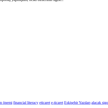
un önemi
financial literacy
eticaret
e-ticaret
Eskişehir Yazıları
alacak sigo