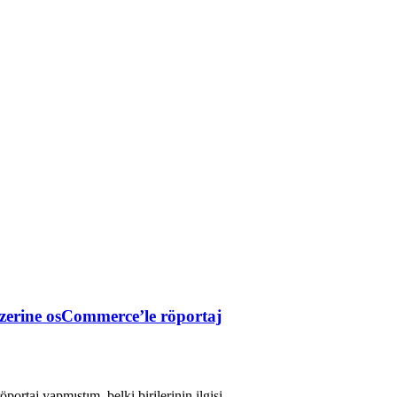
zerine osCommerce’le röportaj
rtaj yapmıştım, belki birilerinin ilgisi...