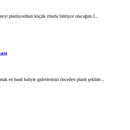
eyi planlıyordum küçük rötarla bitiriyor olacağım J...
ası
k en basit haliyle giderlerinizi önceden planlı şekilde...