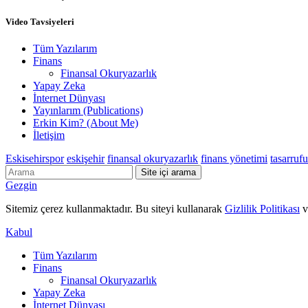
Video Tavsiyeleri
Tüm Yazılarım
Finans
Finansal Okuryazarlık
Yapay Zeka
İnternet Dünyası
Yayınlarım (Publications)
Erkin Kim? (About Me)
İletişim
Eskisehirspor
eskişehir
finansal okuryazarlık
finans yönetimi
tasarruf
Site içi arama
Gezgin
Sitemiz çerez kullanmaktadır. Bu siteyi kullanarak
Gizlilik Politikası
v
Kabul
Tüm Yazılarım
Finans
Finansal Okuryazarlık
Yapay Zeka
İnternet Dünyası