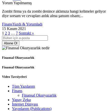
Yorum Yapılmamış
Zombi firma ya da zombi denince aklımıza hangi kelimeler geliyor
diye sorsam ve cevapları anlık alma şansım olsam;...
Finans
Yazdı & Yorumladı
15 Kasım 2021
1
2
3
…
7
Sonraki »
Abone Ol
Finansal Okuryazarlık
Finansal Okuryazarlık
Video Tavsiyeleri
Tüm Yazılarım
Finans
Finansal Okuryazarlık
Yapay Zeka
İnternet Dünyası
Yayınlarım (Publications)