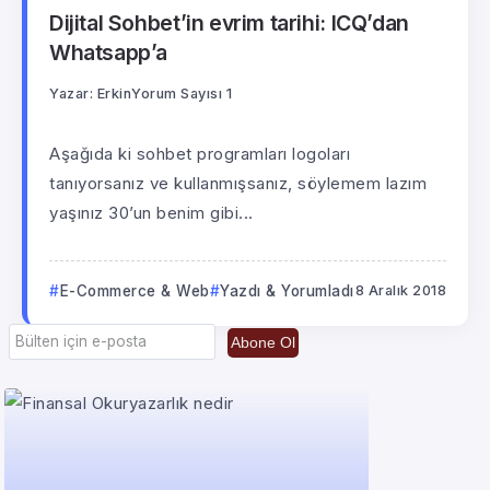
Dijital Sohbet’in evrim tarihi: ICQ’dan
Whatsapp’a
Yazar:
Erkin
Yorum Sayısı 1
Aşağıda ki sohbet programları logoları
tanıyorsanız ve kullanmışsanız, söylemem lazım
yaşınız 30’un benim gibi...
E-Commerce & Web
Yazdı & Yorumladı
8 Aralık 2018
Abone Ol