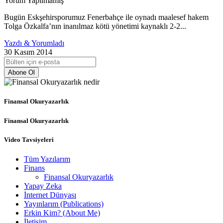
Yorum Yapılmamış
Bugün Eskşehirsporumuz Fenerbahçe ile oynadı maalesef hakem
Tolga Özkalfa’nın inanılmaz kötü yönetimi kaynaklı 2-2...
Yazdı & Yorumladı
30 Kasım 2014
Abone Ol
Finansal Okuryazarlık
Finansal Okuryazarlık
Video Tavsiyeleri
Tüm Yazılarım
Finans
Finansal Okuryazarlık
Yapay Zeka
İnternet Dünyası
Yayınlarım (Publications)
Erkin Kim? (About Me)
İletişim