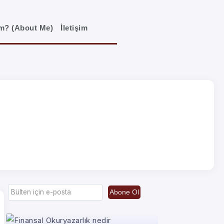
im? (About Me)
İletişim
Abone Ol