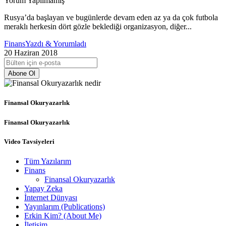
Yorum Yapılmamış
Rusya’da başlayan ve bugünlerde devam eden az ya da çok futbola
meraklı herkesin dört gözle beklediği organizasyon, diğer...
Finans
Yazdı & Yorumladı
20 Haziran 2018
Abone Ol
Finansal Okuryazarlık
Finansal Okuryazarlık
Video Tavsiyeleri
Tüm Yazılarım
Finans
Finansal Okuryazarlık
Yapay Zeka
İnternet Dünyası
Yayınlarım (Publications)
Erkin Kim? (About Me)
İletişim