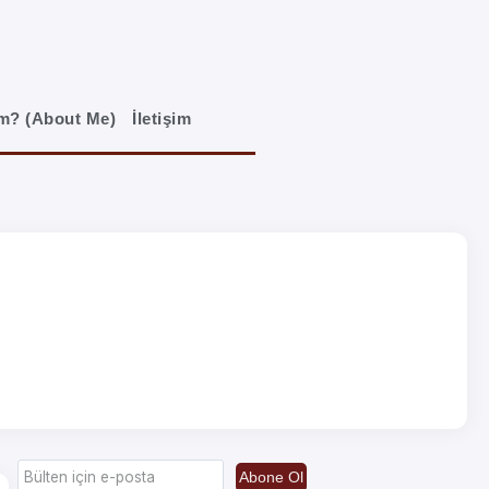
im? (About Me)
İletişim
Abone Ol