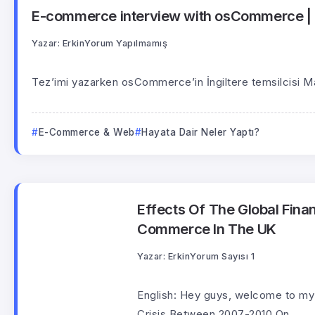
E-commerce interview with osCommerce | E
Yazar:
Erkin
Yorum Yapılmamış
Tez’imi yazarken osCommerce’in İngiltere temsilcisi Mark 
E-Commerce & Web
Hayata Dair Neler Yaptı?
Effects Of The Global Fina
Commerce In The UK
Yazar:
Erkin
Yorum Sayısı 1
English: Hey guys, welcome to my d
Crisis Between 2007-2010 On...