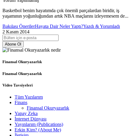
Yorum Yapılmamış
Basketbol benim hayatımda çok önemli parçalardan biridir, iş
yaşamının yoğunluğundan artık NBA maçlarını izleyemesem de...
Bakılası Öneriler
Hayata Dair Neler Yaptı?
Yazdı & Yorumladı
2 Kasım 2014
Abone Ol
Finansal Okuryazarlık
Finansal Okuryazarlık
Video Tavsiyeleri
Tüm Yazılarım
Finans
Finansal Okuryazarlık
Yapay Zeka
İnternet Dünyası
Yayınlarım (Publications)
Erkin Kim? (About Me)
İletişim