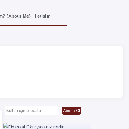
im? (About Me)
İletişim
Abone Ol