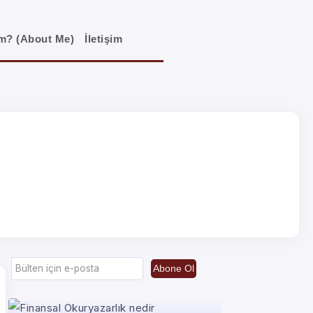
im? (About Me)
İletişim
Abone Ol