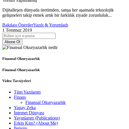
Yorum Yapılmamış
Dijitalleşen dünyada üretimden, satışa her aşamada teknolojik
gelişmeleri takip etmek artık bir farklılık ziyade zorunluluk...
Bakılası Öneriler
Yazdı & Yorumladı
1 Temmuz 2019
Abone Ol
Finansal Okuryazarlık
Finansal Okuryazarlık
Video Tavsiyeleri
Tüm Yazılarım
Finans
Finansal Okuryazarlık
Yapay Zeka
İnternet Dünyası
Yayınlarım (Publications)
Erkin Kim? (About Me)
İletişim