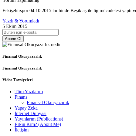
Yorum Yapılmamış
Eskişehirspor 04.10.2015 tarihinde Beşiktaş ile lig mücadelesi yaptı v
Yazdı & Yorumladı
5 Ekim 2015
Abone Ol
Finansal Okuryazarlık
Finansal Okuryazarlık
Video Tavsiyeleri
Tüm Yazılarım
Finans
Finansal Okuryazarlık
Yapay Zeka
İnternet Dünyası
Yayınlarım (Publications)
Erkin Kim? (About Me)
İletişim