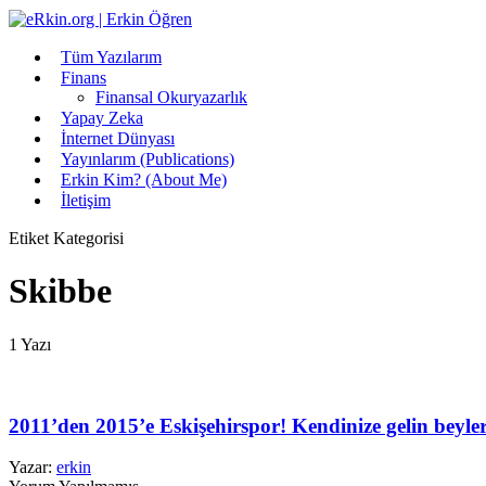
Tüm Yazılarım
Finans
Finansal Okuryazarlık
Yapay Zeka
İnternet Dünyası
Yayınlarım (Publications)
Erkin Kim? (About Me)
İletişim
Etiket Kategorisi
Skibbe
1 Yazı
2011’den 2015’e Eskişehirspor! Kendinize gelin beyle
Yazar:
erkin