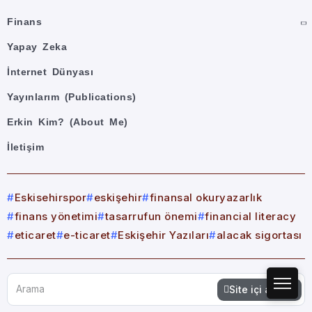
Finans
Yapay Zeka
İnternet Dünyası
Yayınlarım (Publications)
Erkin Kim? (About Me)
İletişim
Eskisehirspor
eskişehir
finansal okuryazarlık
finans yönetimi
tasarrufun önemi
financial literacy
eticaret
e-ticaret
Eskişehir Yazıları
alacak sigortası
Site içi arama