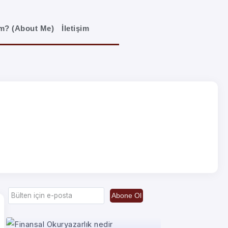
im? (About Me)
İletişim
Abone Ol