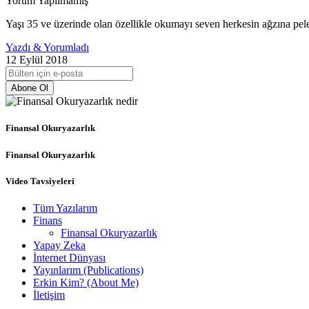
Yorum Yapılmamış
Yaşı 35 ve üzerinde olan özellikle okumayı seven herkesin ağzına peles
Yazdı & Yorumladı
12 Eylül 2018
Abone Ol
Finansal Okuryazarlık
Finansal Okuryazarlık
Video Tavsiyeleri
Tüm Yazılarım
Finans
Finansal Okuryazarlık
Yapay Zeka
İnternet Dünyası
Yayınlarım (Publications)
Erkin Kim? (About Me)
İletişim