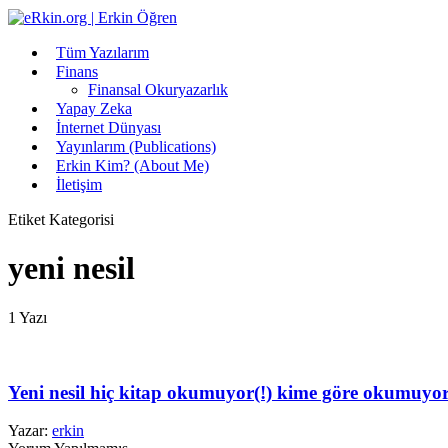
Tüm Yazılarım
Finans
Finansal Okuryazarlık
Yapay Zeka
İnternet Dünyası
Yayınlarım (Publications)
Erkin Kim? (About Me)
İletişim
Etiket Kategorisi
yeni nesil
1 Yazı
Yeni nesil hiç kitap okumuyor(!) kime göre okumuyor
Yazar:
erkin