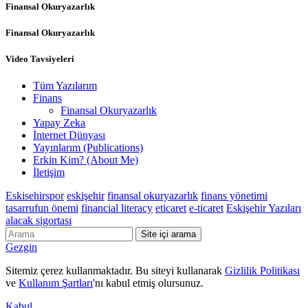
Finansal Okuryazarlık
Finansal Okuryazarlık
Video Tavsiyeleri
Tüm Yazılarım
Finans
Finansal Okuryazarlık
Yapay Zeka
İnternet Dünyası
Yayınlarım (Publications)
Erkin Kim? (About Me)
İletişim
Eskisehirspor
eskişehir
finansal okuryazarlık
finans yönetimi
tasarrufun önemi
financial literacy
eticaret
e-ticaret
Eskişehir Yazıları
alacak sigortası
Site içi arama
Gezgin
Sitemiz çerez kullanmaktadır. Bu siteyi kullanarak
Gizlilik Politikası
ve
Kullanım Şartları
'nı kabul etmiş olursunuz.
Kabul