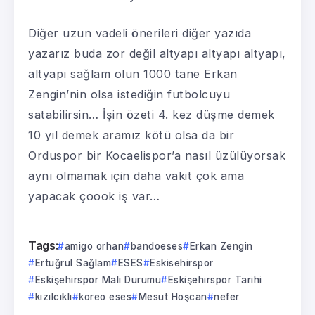
Diğer uzun vadeli önerileri diğer yazıda
yazarız buda zor değil altyapı altyapı altyapı,
altyapı sağlam olun 1000 tane Erkan
Zengin’nin olsa istediğin futbolcuyu
satabilirsin… İşin özeti 4. kez düşme demek
10 yıl demek aramız kötü olsa da bir
Orduspor bir Kocaelispor’a nasıl üzülüyorsak
aynı olmamak için daha vakit çok ama
yapacak çoook iş var…
Tags:
amigo orhan
bandoeses
Erkan Zengin
Ertuğrul Sağlam
ESES
Eskisehirspor
Eskişehirspor Mali Durumu
Eskişehirspor Tarihi
kızılcıklı
koreo eses
Mesut Hoşcan
nefer