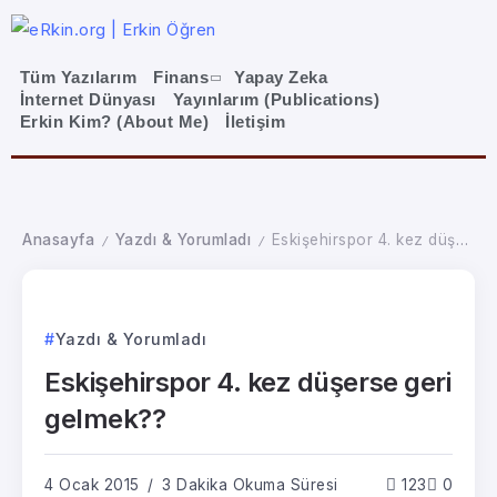
Tüm Yazılarım
Finans
Yapay Zeka
İnternet Dünyası
Yayınlarım (Publications)
Erkin Kim? (About Me)
İletişim
Anasayfa
Yazdı & Yorumladı
Eskişehirspor 4. kez düşerse geri gelmek??
/
/
Yazdı & Yorumladı
Eskişehirspor 4. kez düşerse geri
gelmek??
4 Ocak 2015
3 Dakika Okuma Süresi
123
0