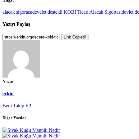
alacak sigortası
develet destekli KOBİ Ticari Alacak Sigortası
devlet de
Yazıyı Paylaş
Link Copied!
Yazar
erkin
Beni Takip Et!
Diğer Yazılar