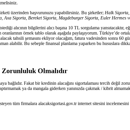
melisiniz.
şirketi üzerinden başvurunuzu yapabilirsiniz. Bu şirketler;
Halk Sigorta,
rta, Axa Sigorta, Bereket Sigorta, Magdeburger Sigorta, Euler Hermes
istediği alıcının bilgilerini alıcı başına 10 TL sorgulama yansıtacaktır,
rim oranlarının örnek tablo olarak aşağıda paylaşıyorum. Türkiye’de or
 alacak tahsili şemasını ekliyor olacağım, fatura vadesinden sonra 60 
man alabilir. Bu sebeple finansal planlama yaparken bu hususlara dikk
l Zorunluluk Olmalıdır
aya bağlıdır. Fakat bir kredinin alacağını sigortalaması tercih değil zoru
ptırmamak ya da mangala giderken yanınızda çakmak / kibrit almamak gi
steyen tüm firmalara alacaksigortasi.gov.tr internet sitesini incelemesini