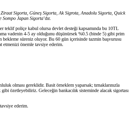
 Ziraat Sigorta, Güneş Sigorta, Ak Sigrota, Anadolu Sigorta, Quick
 ve Sompo Japan Sigorta
’dır.
 eğer teklif poliçe kabul olursa devlet desteği kapsamında bu 10TL
talama vadenin 4-5 ay olduğunu düşünürsek %0.5 (binde 5) gibi prim
gün bekleme süreniz oluyor. Bu 60 gün içerisinde tazmin başvurusu
at etmenizi önemle tavsiye ederim.
nluluk olması gereklidir. Basit örneklem yaparsak; tırnaklarınızla
bi özetleyebiliriz. Geleceğin bankacılık sisteminde alacak sigortası
 tavsiye ederim.