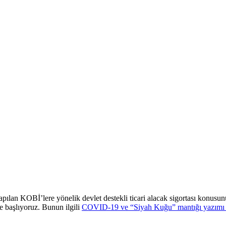
pılan KOBİ’lere yönelik devlet destekli ticari alacak sigortası konusu
 başlıyoruz. Bunun ilgili
COVID-19 ve “Siyah Kuğu” mantığı yazım