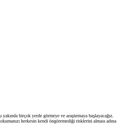
nu yakında birçok yerde görmeye ve araştırmaya başlayacağız.
ı
okumanızı herkesin kendi öngöremediği risklerini alması adına