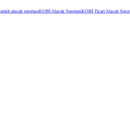
stekli alacak sigortası
KOBİ Alacak Sigortası
KOBİ Ticari Alacak Sigort