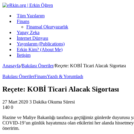
Tüm Yazılarım
Finans
Finansal Okuryazarlık
Yapay Zeka
İnternet Dünyası
Yayınlarım (Publications)
Erkin Kim? (About Me)
İletişim
Anasayfa
/
Bakılası Öneriler
/
Reçete: KOBİ Ticari Alacak Sigortası
Bakılası Öneriler
Finans
Yazdı & Yorumladı
Reçete: KOBİ Ticari Alacak Sigortası
27 Mart 2020
3 Dakika Okuma Süresi
140
0
Hazine ve Maliye Bakanlığı tarafınca geçtiğimiz günlerde duyurusu ya
COVID-19’un günlük hayatımıza olan etkilerini her alanda hissetmeye
öneririm.