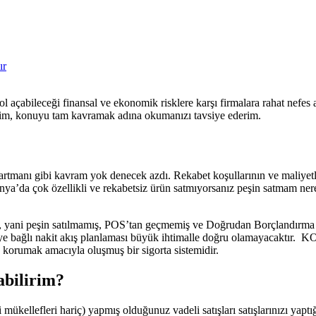
ır
açabileceği finansal ve ekonomik risklere karşı firmalara rahat nefes
im, konuyu tam kavramak adına okumanızı tavsiye ederim.
rtmanı gibi kavram yok denecek azdı. Rekabet koşullarının ve maliyetleri
ünya’da çok özellikli ve rekabetsiz ürün satmıyorsanız peşin satmam ne
mış), yani peşin satılmamış, POS’tan geçmemiş ve Doğrudan Borçlandırma
 bağlı nakit akış planlaması büyük ihtimalle doğru olamayacaktır. KOBİ t
 korumak amacıyla oluşmuş bir sigorta sistemidir.
abilirim?
rgi mükellefleri hariç) yapmış olduğunuz vadeli satışları satışlarınızı yapt