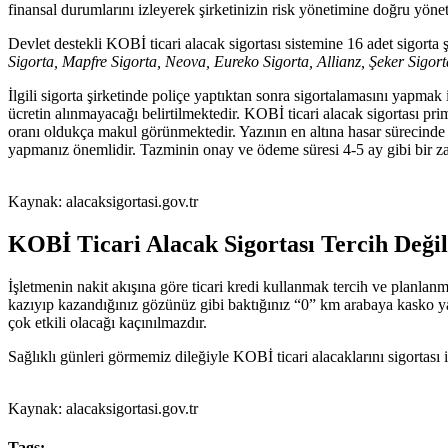
finansal durumlarını izleyerek şirketinizin risk yönetimine doğru yönet
Devlet destekli KOBİ ticari alacak sigortası sistemine 16 adet sigorta 
Sigorta, Mapfre Sigorta, Neova, Eureko Sigorta, Allianz, Şeker Sigo
İlgili sigorta şirketinde poliçe yaptıktan sonra sigortalamasını yapmak 
ücretin alınmayacağı belirtilmektedir. KOBİ ticari alacak sigortası p
oranı oldukça makul görünmektedir. Yazının en altına hasar sürecinde
yapmanız önemlidir. Tazminin onay ve ödeme süresi 4-5 ay gibi bir za
Kaynak: alacaksigortasi.gov.tr
KOBİ Ticari Alacak Sigortası Tercih Deği
İşletmenin nakit akışına göre ticari kredi kullanmak tercih ve planlanm
kazıyıp kazandığınız gözünüz gibi baktığınız “0” km arabaya kasko ya
çok etkili olacağı kaçınılmazdır.
Sağlıklı günleri görmemiz dileğiyle KOBİ ticari alacaklarını sigortası i
Kaynak: alacaksigortasi.gov.tr
Tags: