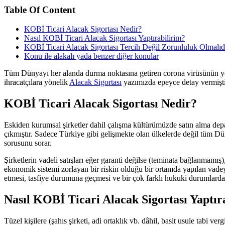
Table Of Content
KOBİ Ticari Alacak Sigortası Nedir?
Nasıl KOBİ Ticari Alacak Sigortası Yaptırabilirim?
KOBİ Ticari Alacak Sigortası Tercih Değil Zorunluluk Olmalıd
Konu ile alakalı yada benzer diğer konular
Tüm Dünyayı her alanda durma noktasına getiren corona virüsünün yol 
ihracatçılara yönelik
Alacak Sigortası
yazımızda epeyce detay vermişt
KOBİ Ticari Alacak Sigortası Nedir?
Eskiden kurumsal şirketler dahil çalışma kültürümüzde satın alma depa
çıkmıştır. Sadece Türkiye gibi gelişmekte olan ülkelerde değil tüm D
sorusunu sorar.
Şirketlerin vadeli satışları eğer garanti değilse (teminata bağlanma
ekonomik sistemi zorlayan bir riskin olduğu bir ortamda yapılan vadeye
etmesi, tasfiye durumuna geçmesi ve bir çok farklı hukuki durumlarda
Nasıl KOBİ Ticari Alacak Sigortası Yaptır
Tüzel kişilere (şahıs şirketi, adi ortaklık vb. dâhil, basit usule tabi ve