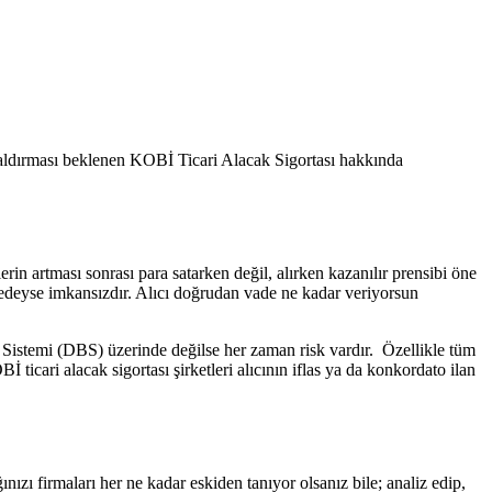
 aldırması beklenen KOBİ Ticari Alacak Sigortası hakkında
n artması sonrası para satarken değil, alırken kazanılır prensibi öne
redeyse imkansızdır. Alıcı doğrudan vade ne kadar veriyorsun
 Sistemi (DBS) üzerinde değilse her zaman risk vardır. Özellikle tüm
icari alacak sigortası şirketleri alıcının iflas ya da konkordato ilan
ığınızı firmaları her ne kadar eskiden tanıyor olsanız bile; analiz edip,