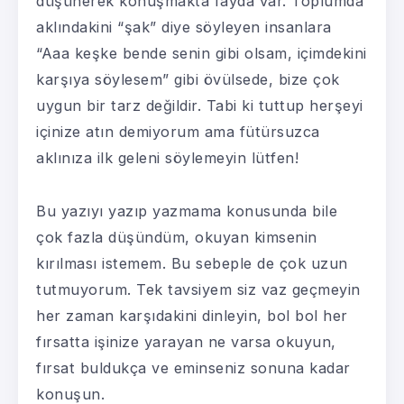
düşünerek konuşmakta fayda var. Toplumda
aklındakini “şak” diye söyleyen insanlara
“Aaa keşke bende senin gibi olsam, içimdekini
karşıya söylesem” gibi övülsede, bize çok
uygun bir tarz değildir. Tabi ki tuttup herşeyi
içinize atın demiyorum ama fütürsuzca
aklınıza ilk geleni söylemeyin lütfen!
Bu yazıyı yazıp yazmama konusunda bile
çok fazla düşündüm, okuyan kimsenin
kırılması istemem. Bu sebeple de çok uzun
tutmuyorum. Tek tavsiyem siz vaz geçmeyin
her zaman karşıdakini dinleyin, bol bol her
fırsatta işinize yarayan ne varsa okuyun,
fırsat buldukça ve eminseniz sonuna kadar
konuşun.